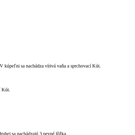
 V kúpeľni sa nachádza vírivá vaňa a sprchovací Kút.
 Kút.
druhej sa nachádzajú 3 pevné lôžka.