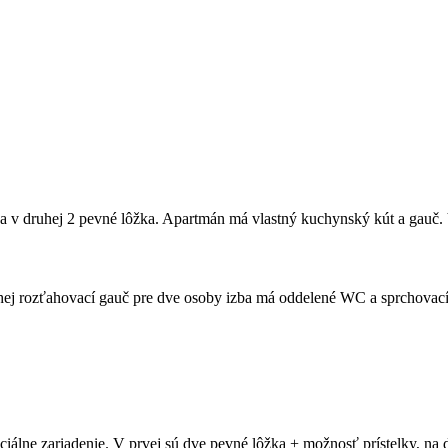
 a v druhej 2 pevné lôžka. Apartmán má vlastný kuchynský kút a gauč.
uhej rozťahovací gauč pre dve osoby izba má oddelené WC a sprchovací
iálne zariadenie. V prvej sú dve pevné lôžka + možnosť prístelky, na 