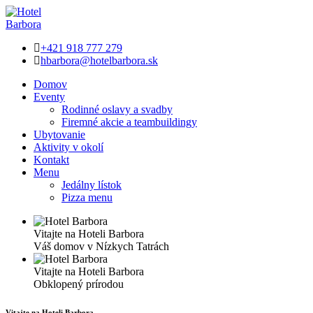
+421 918 777 279
hbarbora@hotelbarbora.sk
Domov
Eventy
Rodinné oslavy a svadby
Firemné akcie a teambuildingy
Ubytovanie
Aktivity v okolí
Kontakt
Menu
Jedálny lístok
Pizza menu
Vitajte na Hoteli Barbora
Váš domov v Nízkych Tatrách
Vitajte na Hoteli Barbora
Obklopený prírodou
Vitajte na Hoteli Barbora