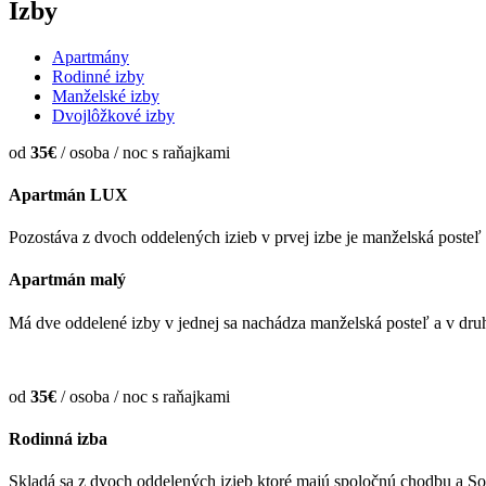
Izby
Apartmány
Rodinné izby
Manželské izby
Dvojlôžkové izby
od
35€
/ osoba / noc s raňajkami
Apartmán LUX
Pozostáva z dvoch oddelených izieb v prvej izbe je manželská posteľ
Apartmán malý
Má dve oddelené izby v jednej sa nachádza manželská posteľ a v dr
od
35€
/ osoba / noc s raňajkami
Rodinná izba
Skladá sa z dvoch oddelených izieb ktoré majú spoločnú chodbu a Soc